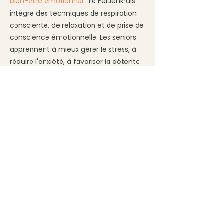
bien-être émotionnel
: Le Feldenkrais
intègre des techniques de respiration
consciente, de relaxation et de prise de
conscience émotionnelle. Les seniors
apprennent à mieux gérer le stress, à
réduire l'anxiété, à favoriser la détente
et à améliorer le bien-être émotionnel
global.
Il est important de souligner que les
avantages de la pratique peuvent
varier en fonction de l'individu et de ses
besoins particuliers.
Lors de vos visites je suis à votre écoute
et vous accompagne notamment
concernant vos besoins et objectifs
spécifiques afin de bénéficier d'une
programme adapté.