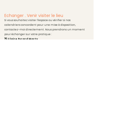
Echanger . Venir visiter le lieu
Si vous souhaitez visiter l'espace ou vérifier si nos
calendriers concordent pour une mise à disposition,
contactez-moi directement. Nous prendrons un moment
pour échanger sur votre pratique :
👋 Claire Evrard Marty
📞
07 66 86 70 03
📧
aucoursdumouvement@gmail.com
®
Cours de Feldenkrais
à Paris
Gym douce posturale
Accompagnement individuel
Pour femmes enceintes, pré/post partum
Massage Bien-être
Ateliers personnalisés Couple, Famille
Vos séances en visio - par zoom
Location de l'espace (Professionnels)
Vous souhaitez recevoir la newsletter :