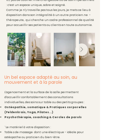
Ici, pas de cabinet interchangeable ou de box impersonnels
: c’est un espace unique, sobre et soigné.
Comme je n'y travaille pas tous les jours, je mets ce lieu à
disposition dans son intégralité à un autre praticien.ne -
thérapeute, qui cherche un cadre professionnel de qualité
pour accueillir ses patients ou clients en toute autonomie.
Un bel espace adapté au soin, au
mouvement et à la parole
L'agencement et la surface de la salle permettent
d'accueillir confortablement des consultations
individuelles, des soins sur table ou des petits groupes :
Ostéopathie, somatique & Pratiques corporelles
(Feldenkrais, Yoga, Pilates...)
Psychothérapie, coaching & Cercles de parol
e
`Le matériel à votre disposition :
Table.s de massage dont une électrique - idéale pour
ostéopathe ou praticien du bien-être.