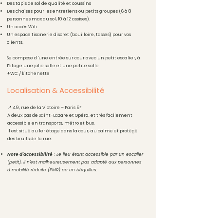
Des tapis de sol de qualité et coussins
Des chaises pour les entretiens ou petits groupes (6 à 8
personnes max au sol, 10 à 12 assises).
Un accès Wifi.
Un espace tisanerie discret (bouilloire, tasses) pour vos
clients.
Se compose d 'une entrée sur cour avec un petit escalier, à
l'étage une jolie salle et une petite salle
+WC / kitchenette
Localisation & Accessibilité
📍 49, rue de la Victoire – Paris 9ᵉ
À deux pas de Saint-Lazare et Opéra, et très facilement
accessible en transports, métro et bus.
Il est situé au 1er étage dans la cour, au calme et protégé
des bruits de la rue.
Note d'accessibilité
: Le lieu étant accessible par un escalier
(petit), il n'est malheureusement pas adapté aux personnes
à mobilité réduite (PMR) ou en béquilles.