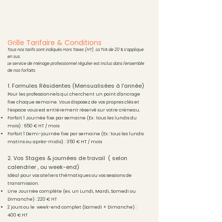
Grille Tarifaire & Conditions
Tous nos tarifs sont indiqués Hors Taxes (HT). La TVA de 20 % s’applique
en sus.
Le service de ménage professionnel régulier est inclus dans l'ensemble
de nos forfaits.
1. Formules Résidentes (Mensualisées à l'année)
Pour les professionnels qui cherchent un point d'ancrage
fixe chaque semaine. Vous disposez de vos propres clés et
l’espace vous est entièrement réservé sur votre créneau.
Forfait 1 Journée fixe par semaine (Ex : tous les lundis du
mois) : 650 € HT / mois
Forfait 1 Demi-journée fixe par semaine (Ex : tous les lundis
matins ou après-midis) : 350 € HT / mois
2. Vos Stages & journées de travail ( selon
calendrier , ou week-end)
Idéal pour vos ateliers thématiques ou vos sessions de
transmission.
Une Journée complète (ex. un Lundi, Mardi, Samedi ou
Dimanche) : 220 € HT
2 jours ou le week-end complet (Samedi + Dimanche) :
400 € HT