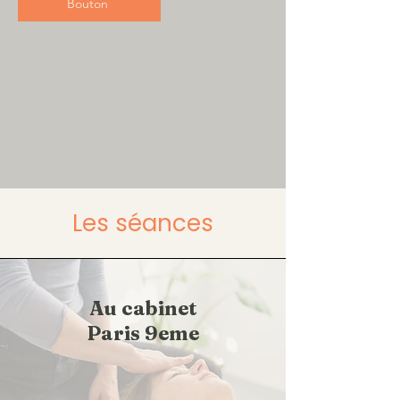
Bouton
Les séances
Au cabinet
Paris 9eme