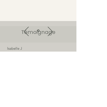
Témoignage
Isabelle J
®
Cours de Feldenkrais
à Paris
Gym douce posturale
Accompagnement individuel
Pour femmes enceintes, pré/post partum
Massage Bien-être
Ateliers personnalisés Couple, Famille
Vos séances en visio - par zoom