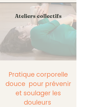
Ateliers collectifs
Pratique corporelle
douce pour prévenir
et soulager les
douleurs