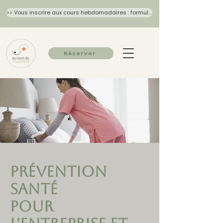
>> Vous inscrire aux cours hebdomadaires : formulaire 2026/27
Réserver
Prévention
Santé
pour