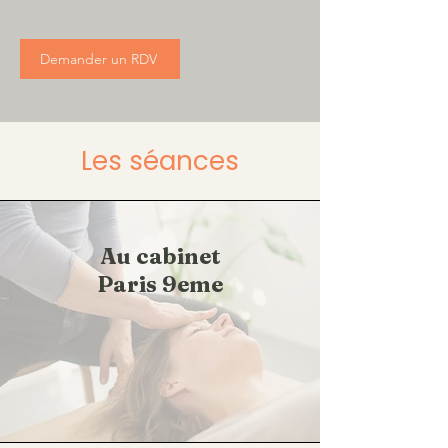
Demander un RDV
Les séances
Au cabinet
Paris 9eme