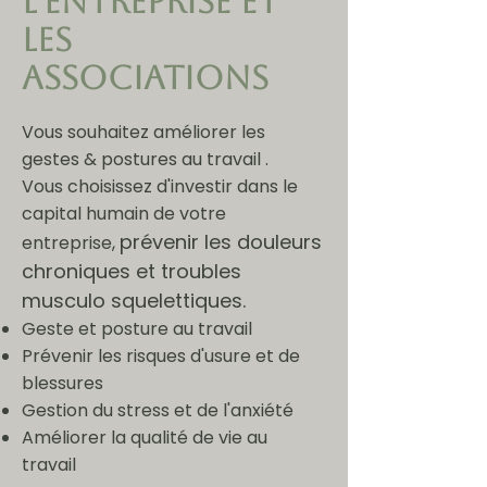
l'entreprise et
les
associations
Vous souhaitez améliorer les
gestes & postures au travail .
Vous choisissez d'investir dans le
capital humain de votre
prévenir les douleurs
entreprise,
chroniques et troubles
musculo squelettiques.
Geste et posture au travail
Prévenir les risques d'usure et de
blessures
Gestion du stress et de l'anxiété
Améliorer la qualité de vie au
travail