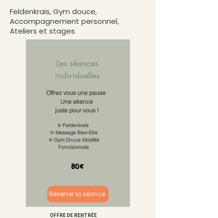
Feldenkrais, Gym douce,
Accompagnement personnel,
Ateliers et stages
Les séances
individuelles
Offrez vous une pause
Une séance
juste pour vous !
✨ Feldenkrais
✨ Massage Bien-Etre
✨ Gym Douce Mobilité
Fonctionnelle
80€
Réserver la séance
OFFRE DE RENTRÉE