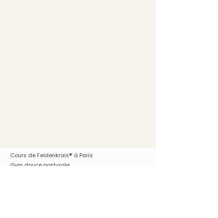
®
Cours de Feldenkrais
à Paris
Gym douce posturale
Accompagnement individuel
Pour femmes enceintes, pré/post partum
Massage Bien-être
Ateliers personnalisés Couple, Famille
Vos séances en visio - par zoom