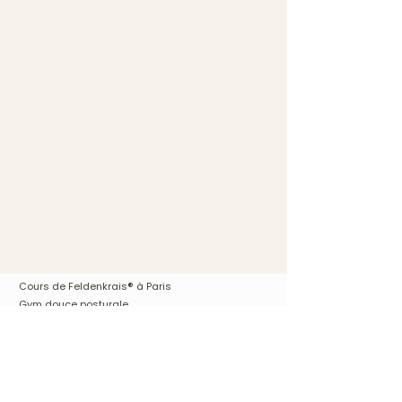
®
Cours de Feldenkrais
à Paris
Gym douce posturale
Accompagnement individuel
Pour femmes enceintes, pré/post partum
Massage Bien-être
Ateliers personnalisés Couple, Famille
Vos séances en visio - par zoom