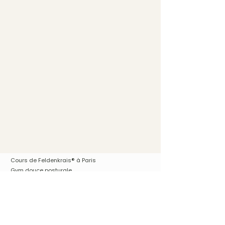
®
Cours de Feldenkrais
à Paris
Gym douce posturale
Accompagnement individuel
Pour femmes enceintes, pré/post partum
Massage Bien-être
Ateliers personnalisés Couple, Famille
Vos séances en visio - par zoom