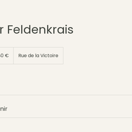
er Feldenkrais
s
80 €
Rue de la Victoire
nir