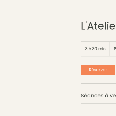
L'Ateli
80
euro
3 h 30 min
3
h
3
0
Réserver
m
i
n
Séances à ve