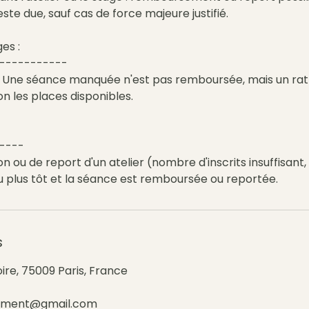
este due, sauf cas de force majeure justifié.
ges :
-----------
s. Une séance manquée n'est pas remboursée, mais un ra
n les places disponibles.
----
on ou de report d'un atelier (nombre d'inscrits insuffisant
u plus tôt et la séance est remboursée ou reportée.
s
oire, 75009 Paris, France
ement@gmail.com