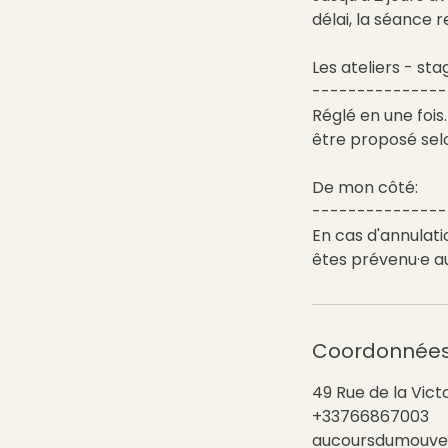
délai, la séance r
Les ateliers - sta
---------------
Réglé en une foi
être proposé selo
De mon côté:
---------------
En cas d'annulati
êtes prévenu·e a
Coordonnée
49 Rue de la Vict
+33766867003
aucoursdumouv